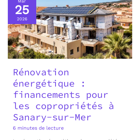
Mar
25
2026
Rénovation
énergétique :
financements pour
les copropriétés à
Sanary-sur-Mer
6 minutes de lecture