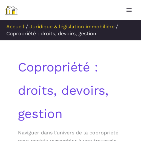
Aller
Rechercher
au
contenu
Accueil
Juridique & législation immobilière
Copropriété : droits, devoirs, gestion
Copropriété :
droits, devoirs,
gestion
Naviguer dans l’univers de la copropriété
peut parfois ressembler à une traversée