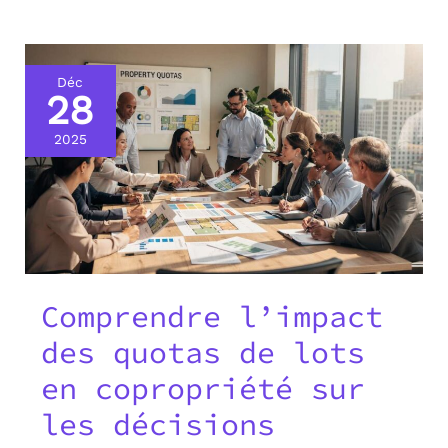
Déc
28
2025
Comprendre l’impact
des quotas de lots
en copropriété sur
les décisions