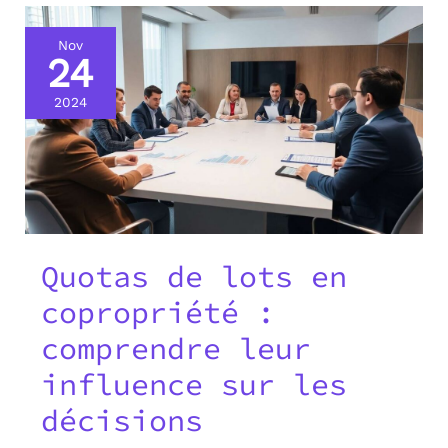
Nov
24
2024
Quotas de lots en
copropriété :
comprendre leur
influence sur les
décisions