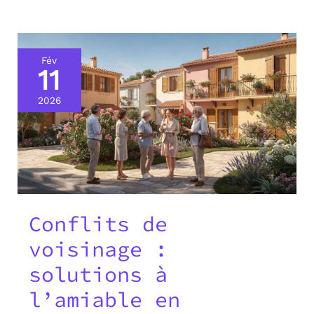
Fév
11
2026
Conflits de
voisinage :
solutions à
l’amiable en