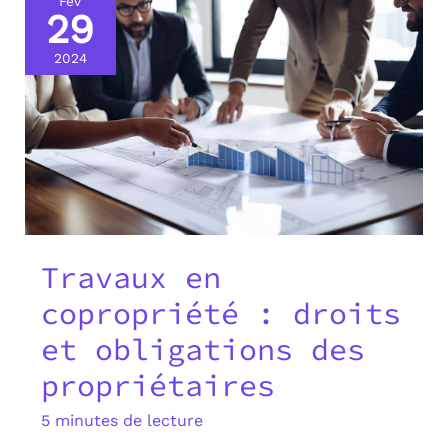
Fév
29
2024
Travaux en
copropriété : droits
et obligations des
propriétaires
5 minutes de lecture